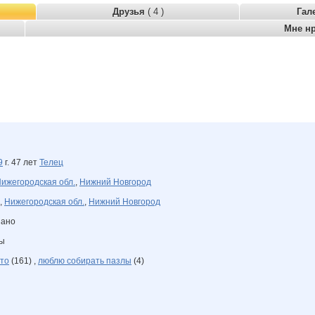
Друзья
( 4 )
Гал
Мне н
9
г. 47 лет
Телец
ижегородская обл.
,
Нижний Новгород
,
Нижегородская обл.
,
Нижний Новгород
зано
ны
то
(161) ,
люблю собирать пазлы
(4)