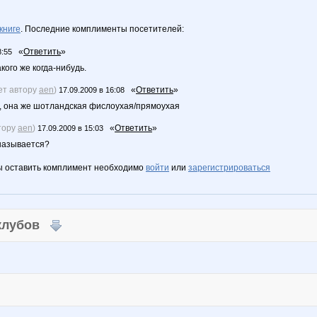
книге
. Последние комплименты посетителей:
«
Ответить
»
8:55
кого же когда-нибудь.
ет автору
aen
)
«
Ответить
»
17.09.2009 в 16:08
, она же шотландская фислоухая/прямоухая
тору
aen
)
«
Ответить
»
17.09.2009 в 15:03
 называется?
ы оставить комплимент необходимо
войти
или
зарегистрироваться
 клубов