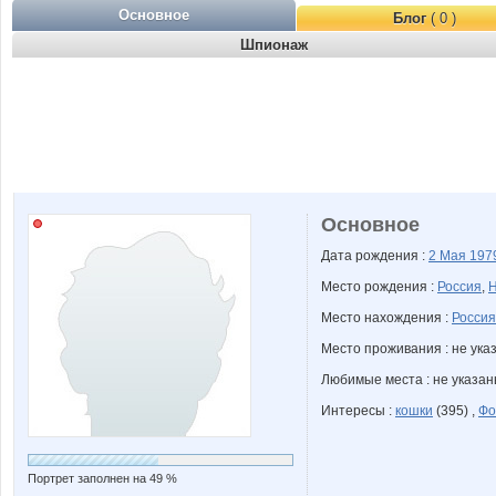
Основное
Блог
( 0 )
Шпионаж
Основное
Дата рождения :
2 Мая
197
Место рождения :
Россия
,
Н
Место нахождения :
Россия
Место проживания : не ука
Любимые места : не указа
Интересы :
кошки
(395) ,
Фо
Портрет заполнен на 49 %