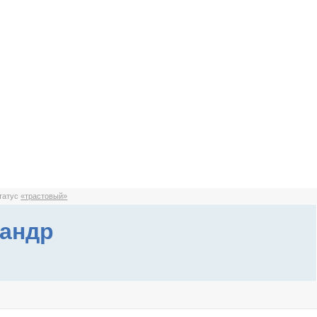
статус
«трастовый»
андр