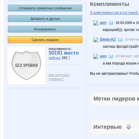
Комплименты
Отправить приватное сообщение
3 комплиментов в гостевой 
Добавить в друзья
aen
18.09.2009 в 1
Игнорировать
хароший))). куплю та
DieterAZ
(отвеча
Сделать подарок
скотиш фолд/страйт
популярность:
50191 место
aen
(отвечает ав
рейтинг
282
?
а как порода кошек
Вы не авторизованы! Чтоб
Как получить
уровень?
Метки лидеров
Интервью