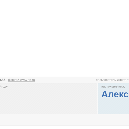
erAZ
:
dieteraz.www.nn.ru
пользователь имеет 
 году
настоящее имя:
Алекс